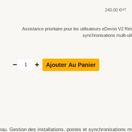
240.00
€
HT
Assistance prioritaire pour les utilisateurs eDevoo V2 Rés
synchronisations multi-uti
quantité
de
Ajouter Au Panier
eDevoo
V3
–
Assistance
technique
Réseau
(contrat
annuel)
au. Gestion des installations, postes et synchronisations mul