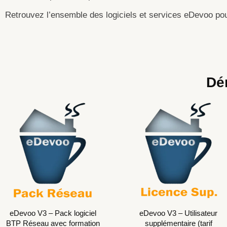
Retrouvez l’ensemble des logiciels et services eDevoo po
Dé
Le
Le
prix
prix
initial
actuel
était :
est :
1
999.00 €.
089.00 €.
eDevoo V3 – Pack logiciel
eDevoo V3 – Utilisateur
BTP Réseau avec formation
supplémentaire (tarif