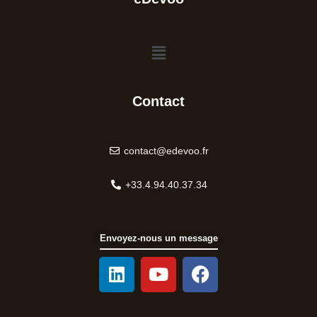
Menu
Contact
contact@edevoo.fr
+33.4.94.40.37.34
Envoyez-nous un message
L
Y
F
i
o
a
n
u
c