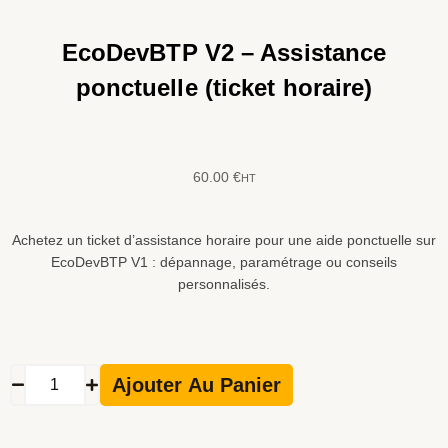
EcoDevBTP V2 – Assistance
ponctuelle (ticket horaire)
60.00
€
HT
Achetez un ticket d’assistance horaire pour une aide ponctuelle sur
EcoDevBTP V1 : dépannage, paramétrage ou conseils
personnalisés.
quantité
de
Ajouter Au Panier
EcoDevBTP
V2
–