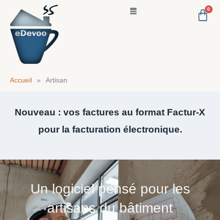
Aller
Menu
au
contenu
Accueil
»
Artisan
Nouveau : vos factures au format Factur-X
pour la facturation électronique.
Un logiciel pensé pour les
artisans du bâtiment